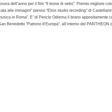
ora dell’anno per il film “Il leone di vetro”. Premio migliore c
cata alle immagini” presso “Elios studio recording” di Castellam
musica in Roma”. E’ di Pericle Odierna il brano appositamente co
 di San Benedetto “Patrono d’Europa”, all’interno del PANTHEON
Organizzazi
COMUNE D
Via Porta F