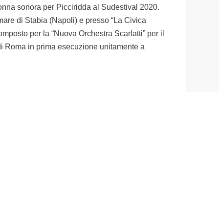
olonna sonora per Picciridda al Sudestival 2020.
mare di Stabia (Napoli) e presso “La Civica
mposto per la “Nuova Orchestra Scarlatti” per il
 di Roma in prima esecuzione unitamente a
one a cura di
Supporto logistico
I MASSA
CULT. associazione
abbrica, 1 - 54100
culturale