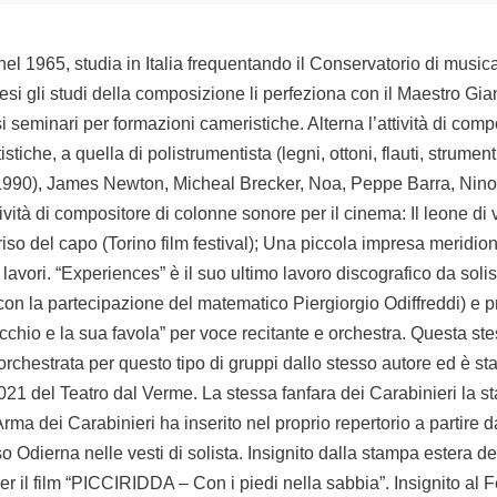
el 1965, studia in Italia frequentando il Conservatorio di musica
resi gli studi della composizione li perfeziona con il Maestro Gi
 seminari per formazioni cameristiche. Alterna l’attività di compo
istiche, a quella di polistrumentista (legni, ottoni, flauti, strume
eo (1990), James Newton, Micheal Brecker, Noa, Peppe Barra, Ni
 attività di compositore di colonne sonore per il cinema: Il leone d
rriso del capo (Torino film festival); Una piccola impresa meri
lavori. “Experiences” è il suo ultimo lavoro discografico da solist
 con la partecipazione del matematico Piergiorgio Odiffreddi) e p
hio e la sua favola” per voce recitante e orchestra. Questa stess
orchestrata per questo tipo di gruppi dallo stesso autore ed è st
2021 del Teatro dal Verme. La stessa fanfara dei Carabinieri la st
ll’Arma dei Carabinieri ha inserito nel proprio repertorio a partir
sso Odierna nelle vesti di solista. Insignito dalla stampa ester
er il film “PICCIRIDDA – Con i piedi nella sabbia”. Insignito al