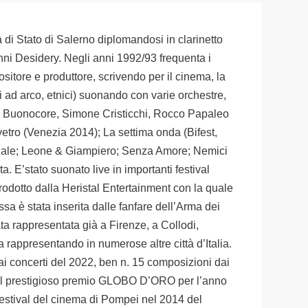
 di Stato di Salerno diplomandosi in clarinetto
anni Desidery. Negli anni 1992/93 frequenta i
sitore e produttore, scrivendo per il cinema, la
nti ad arco, etnici) suonando con varie orchestre,
no Buonocore, Simone Cristicchi, Rocco Papaleo
i vetro (Venezia 2014); La settima onda (Bifest,
dionale; Leone & Giampiero; Senza Amore; Nemici
a. E’stato suonato live in importanti festival
rodotto dalla Heristal Entertainment con la quale
a è stata inserita dalle fanfare dell’Arma dei
ata rappresentata già a Firenze, a Collodi,
a rappresentando in numerose altre città d’Italia.
e dai concerti del 2022, ben n. 15 composizioni dai
a del prestigioso premio GLOBO D’ORO per l’anno
 Festival del cinema di Pompei nel 2014 del