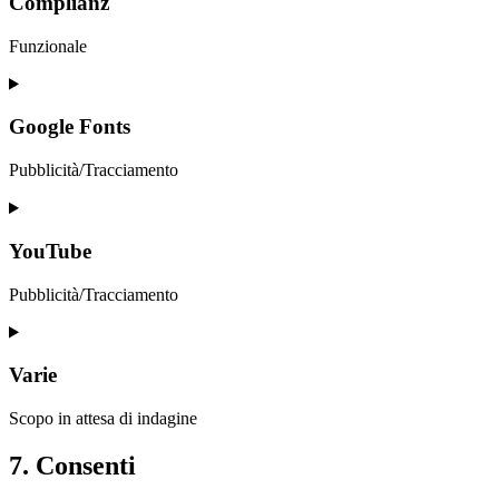
Complianz
google-
analytics
Funzionale
Consent
to
service
Google Fonts
complianz
Pubblicità/Tracciamento
Consent
to
service
YouTube
google-
fonts
Pubblicità/Tracciamento
Consent
to
service
Varie
youtube
Scopo in attesa di indagine
Consent
7. Consenti
to
service