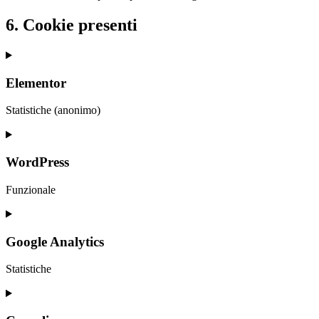
6. Cookie presenti
Elementor
Statistiche (anonimo)
Consent
to
service
WordPress
elementor
Funzionale
Consent
to
service
Google Analytics
wordpress
Statistiche
Consent
to
service